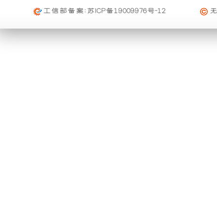
础
更
工信部备案:
苏ICP备19009976号-12
上
稳
增
定，
加
维
了
护
一
保
个
养
装
方
置，
便，