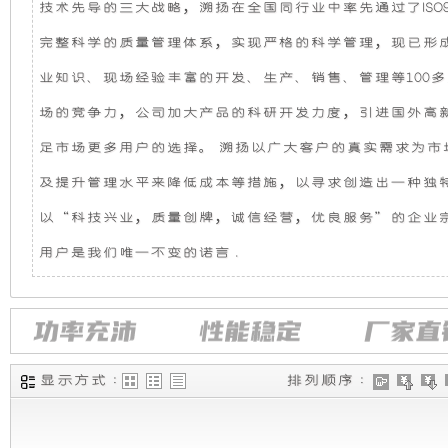
技术先导的三大战略，溯扬在全国同行业中率先通过了ISO9
机
静
完整科学的质量管理体系，实现严格的科学管理，现已形成
组，
音
业知识、现场经验丰富的开发、生产、销售、管理等100
场的竞争力，公司加大产品的科研开发力度，引进国外高
是
发
足市场更多用户的选择。 溯扬以广大客户的真实需求为
相
电
及提升管理水平来降低成本等措施，以寻求创造出一种独
对
机
以“科技兴业，质量创牌，诚信经营，优良服务”的企业
用户是我们唯一不变的诺言 .
于
组
开
采
放
用
显示方式 :
排列顺序 :
式
全