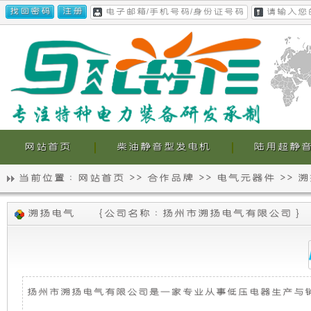
网站首页
柴油静音型发电机
陆用超静
当前位置 :
网站首页
>>
合作品牌
>>
电气元器件
>>
溯
静
我
溯扬电气
{
公司名称 : 扬州市溯扬电气有限公司
}
音
们
发
的
电
超
扬州市溯扬电气有限公司是一家专业从事低压电器生产与