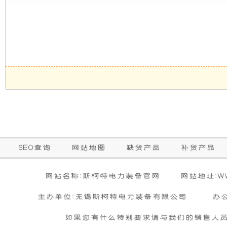
发
新
电
设
机
计，
组
噪
而
音
言，
更
SEO查询
网站地图
缺货产品
补货产品
在
低，
网站名称:斯柯特电力装备官网
网站地址:WWW
其
性
主办单位:无锡斯柯特电力装备有限公司
办
基
能
如果您有什么特别要求请与我们的销售人