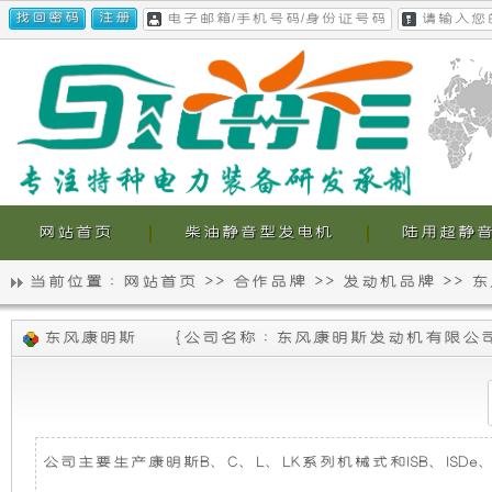
网站首页
柴油静音型发电机
陆用超静
当前位置 :
网站首页
>>
合作品牌
>>
发动机品牌
>>
东
静
我
东风康明斯
{
公司名称 : 东风康明斯发动机有限公
音
们
发
的
电
超
公司主要生产康明斯B、C、L、LK系列机械式和ISB、ISDe、Q