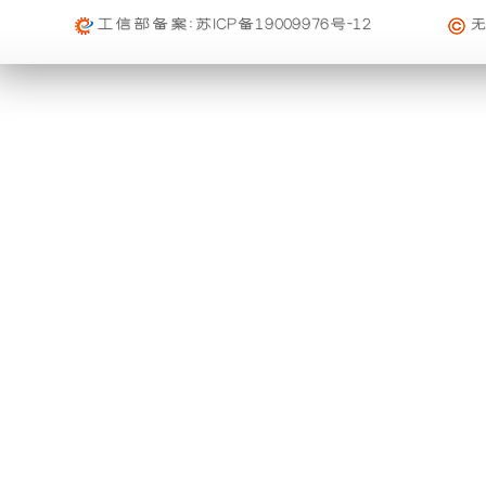
础
更
工信部备案:
苏ICP备19009976号-12
上
稳
增
定，
加
维
了
护
一
保
个
养
装
方
置，
便，