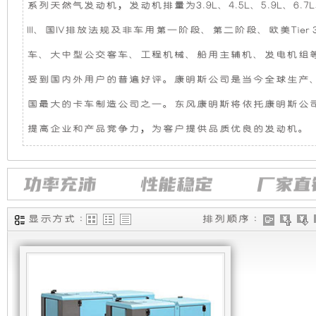
系列天然气发动机，发动机排量为3.9L、4.5L、5.9L、6.7L
机
静
III、国IV排放法规及非车用第一阶段、第二阶段、欧美Tier 
组，
音
车、大中型公交客车、工程机械、船用主辅机、发电机组
受到国内外用户的普遍好评。康明斯公司是当今全球生产
是
发
国最大的卡车制造公司之一。东风康明斯将依托康明斯公
相
电
提高企业和产品竞争力，为客户提供品质优良的发动机。
对
机
于
组
显示方式 :
排列顺序 :
开
采
放
用
式
全