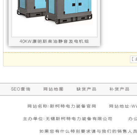
发
新
电
设
机
计，
40KW康明斯柴油静音发电机组
组
噪
发动机型号 : 4BTA3.9-G2,发电机型号 : ST
[
而
音
言，
更
SEO查询
网站地图
缺货产品
补货产品
在
低，
网站名称:斯柯特电力装备官网
网站地址:WWW
其
性
主办单位:无锡斯柯特电力装备有限公司
办
基
能
如果您有什么特别要求请与我们的销售人