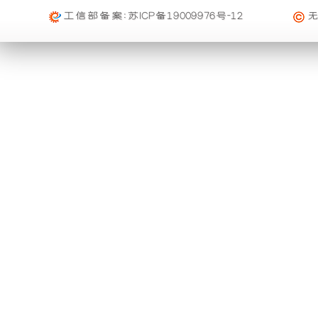
础
更
工信部备案:
苏ICP备19009976号-12
上
稳
增
定，
加
维
了
护
一
保
个
养
装
方
置，
便，