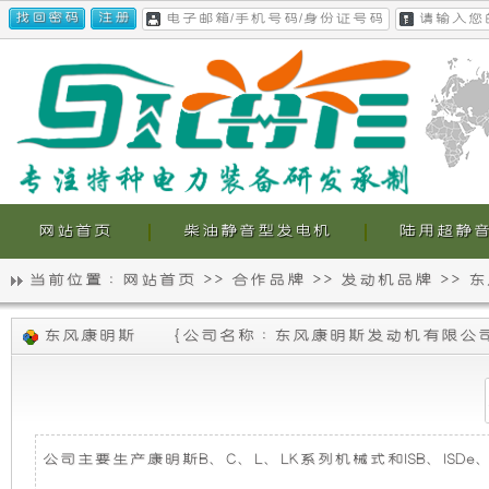
网站首页
柴油静音型发电机
陆用超静
当前位置 :
网站首页
>>
合作品牌
>>
发动机品牌
>>
东
静
我
东风康明斯
{
公司名称 : 东风康明斯发动机有限公
音
们
发
的
电
超
公司主要生产康明斯B、C、L、LK系列机械式和ISB、ISDe、Q