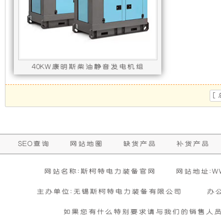
发
新
电
设
机
计，
40KW康明斯柴油静音发电机组
组
噪
发动机型号 : 4BTA3.9-G2,发电机型号 : ST
[
而
音
言，
更
SEO查询
网站地图
缺货产品
补货产品
在
低，
网站名称:斯柯特电力装备官网
网站地址:WWW
其
性
主办单位:无锡斯柯特电力装备有限公司
办
基
能
如果您有什么特别要求请与我们的销售人