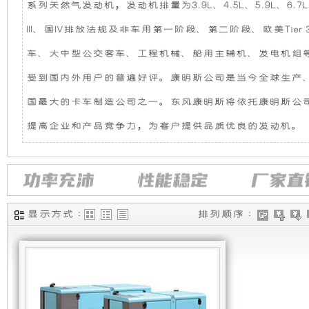
系列天然气发动机，发动机排量为3.9L、4.5L、5.9L、6.7L
机
静
III、国IV排放法规及非车用第一阶段、第二阶段、欧美Tier 
组，
音
车、大中型公交客车、工程机械、船用主辅机、发电机组
受到国内外用户的普遍好评。康明斯公司是当今全球生产
是
发
国最大的卡车制造公司之一。东风康明斯将依托康明斯公
相
电
提高企业和产品竞争力，为客户提供品质优良的发动机。
对
机
于
组
显示方式 :
排列顺序 :
开
采
放
用
式
全