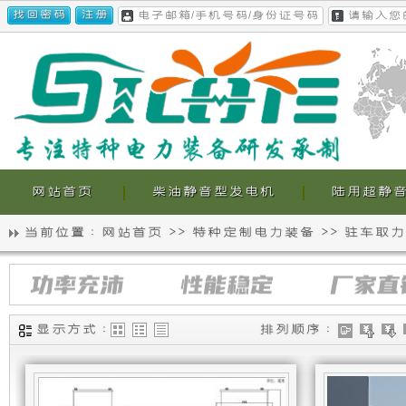
网站首页
柴油静音型发电机
陆用超静
当前位置 :
网站首页
>>
特种定制电力装备
>>
驻车取力
静
我
驻
音
们
车
取
力
发
的
显示方式 :
排列顺序 :
发
电
电
超
机