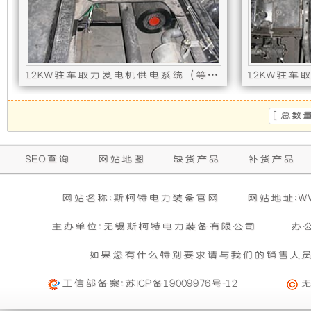
础
更
上
稳
12KW驻车取力发电机供电系统（等功率）
增
定，
,取力发电机型号 : SCT12-3-YC,监管单元主
,取力发电机
加
维
[ 总数量
了
护
SEO查询
网站地图
缺货产品
补货产品
一
保
网站名称:斯柯特电力装备官网
网站地址:WWW
个
养
主办单位:无锡斯柯特电力装备有限公司
办
如果您有什么特别要求请与我们的销售人
装
方
工信部备案:
苏ICP备19009976号-12
置，
便，