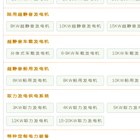
静音发电机组，是相对于开放式发电机组而言，在其基础
机
静
20KW以下及20KW静音发电机组一般分为两种转速：1500
20-100KW静音发电机组,静音发电机组
100-200K
陆用超静音发电机
组，
音
8KW超静音发电机
10KW超静音发电机
15KW超静音
我们的超静音发电机组采用全新设计，噪音更低，性能更
是
发
我们是超静音发电机组的厂家，提供超静音发电机组直销服
10KW超静音发电机,10KW超静音发
15KW超静音
超静音车载发电机
相
电
分体式车载发电机
6-8KW车载发电机
10KW车载
本公司提供高性能的车载发电机，专为车辆用发电而设计
无锡斯柯特电力装备有限公司提供高品质的分体式车载发电
无锡斯柯特电力装备有限公司提供性
无锡斯柯特电
对
机
超静音船用发电机
6KW船用发电机
8KW船用发电机
10KW船用
本公司生产的超静音船用发电机具备噪音低、油耗低、维
于
组
6KW船用发电机,6KW船用发电机组,船用发电机,船用发电机
8KW船用发电机,8KW船用发电机组,
10KW船用发
取力发电供电系统
开
采
3KW取力发电机
4KW取力发电机
5KW取力发
无锡斯柯特电力装备有限公司研发生产的全时取力发电机
放
用
我们提供高效稳定的3KW取力发电机，适用于各种紧凑场合
无锡斯柯特电力装备有限公司提供先进
寻找高效能源
12KW取力发电机
15-20KW取力发电机
式
全
我们是专业的取力发电机供应商；想要购买高品质、低价格的
本公司研发生产的15KW取力发电系统，巧妙
特种定制电力装备