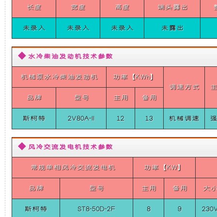
柴
长度
宽度
高度
端头露出
础
更
油
静
音
未录入
未录入
未录入
未露出
上
稳
发
电
机
◆ 水冷柴油发动机技术参数
增
定，
组
（单
机械泵水冷柴油发动机
功率【KWh】
加
维
相
调速方式
50HZ
品牌
型号
主用
备用
3000
了
护
转）
斯柯特
2V80A-II
12
13
机械调速
8KW
SICOTE
一
保
Diesel
◆ 风冷交流发电机技术参数
Silent
个
养
Generator
Set
常规单相风冷交流发电机
功率【KW】
(single-
装
方
phase
品牌
型号
主用
备用
大
50HZ
置，
便，
3000RPM)
斯柯特
ST8-50D-2F
8
9
230