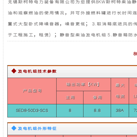
无锡斯柯特电力装备有限公司为您提供8KW斯柯特柴油静音
3000
发
新
转）
油和观察燃油的使用情况，并可外接燃料罐进行长时间连续
8KW
电
设
斯
置式大型卧式降噪音器，噪音更低； 3.取消箱底进风的
柯
特
于工程施工，租赁）；静音型柴油发电机组 5.静音箱防
机
计，
柴
油
静
组
噪
音
发
而
音
电
◆ 发电机组技术参数
机
组
言，
更
输出功率【KW】
（单
最大
相
产品型号
在
低，
电流
L
50HZ
主用
备用
3000
转）
SED8-50D3-SCS
8
8.8
38A
7
其
性
8KW
斯
柯
基
能
◆ 发电机组外形特征
特