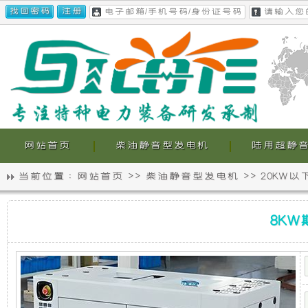
网站首页
柴油静音型发电机
陆用超静
当前位置 :
网站首页
>>
柴油静音型发电机
>>
20KW
静
我
8KW
音
们
8KW
斯
柯
特
发
的
柴
油
电
超
静
音