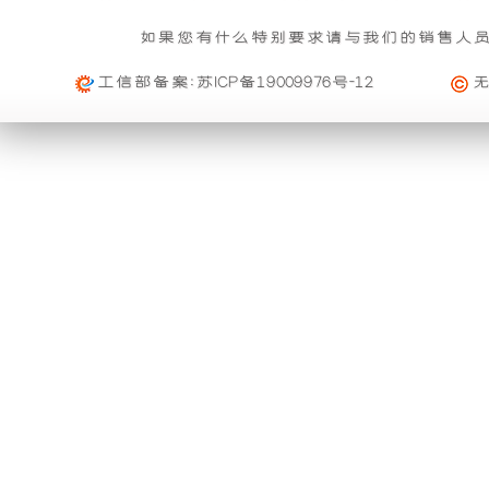
关
基本重量 : 运费由买家承担或者按合同说明执行
雨
组
信
的
如果您有什么特别要求请与我们的销售人
购买公司产品，运费减免优惠方案政策
息
免费范围 : 此配送方式暂无免配送
维
功
产
活动时间 : 从
2023年12月20日 0点0分
到
2030年12月3
工信部备案:
苏ICP备19009976号-12
配送范围 : 按收货人地址
修
活动对象 : 所有人
能。
品
及
大件配载（运费到付）
购物满足一定额度进行打折活动再升级
利
可
索
所需时间 : 4-6 天 [ 国内 ]
活动时间 : 从
2026年01月01日 0点0分
到
2026年12月3
赔
计费方式 : 按订单计费(基本费)
用
以
活动对象 : 所有人
规
基本重量 : 运费由买家承担或者按合同说明执行
外
与
定
免费范围 : 此配送方式暂无免配送
购买本公司产品均可获得购物券在本站消费
一、
壳
进
配送范围 : 按收货人地址
活动时间 : 从
2025年11月01日 0点0分
到
2026年10月
质
活动对象 : 所有人
将
口
专车快运（运费到付）
量
所需时间 : 1-2 天 [ 国内 ]
开
品
保
购买本公司产品均可获得优惠券在本站使用