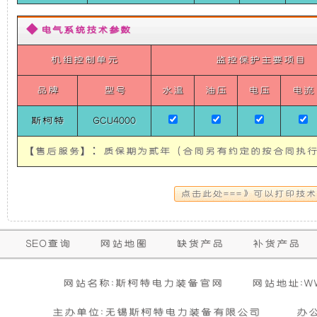
使
所
◆ 电气系统技术参数
发
有
机组控制单元
监控保护主要项目
电
的
品牌
型号
水温
油压
电压
电流
机
超
斯柯特
GCU4000
【售后服务】：质保期为贰年（合同另有约定的按合同执行
有
静
隔
音
音
发
保
SEO查询
网站地图
缺货产品
补货产品
购买本公司产品达到规定金额可获增三滤
零担运输（运费到付）
和
电
修
活动时间 : 从
所需时间 : 3-4 天 [ 国内 ]
2026年01月01日 0点0分
到
2026年12月3
暂
网站名称:斯柯特电力装备官网
网站地址:WWW
期
无
防
机
活动对象 : 所有人
计费方式 : 按订单计费(基本费)
相
主办单位:无锡斯柯特电力装备有限公司
办
内