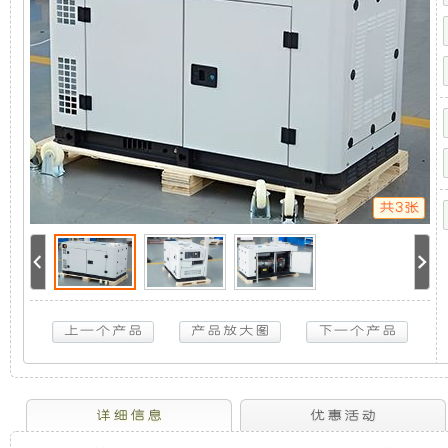
发
机
静
电
机
组
组，
音
（单
相
是
发
50HZ
3000
转）
相
电
8KW
斯
共3张
柯
对
机
特
柴
于
组
油
静
音
开
采
发
电
放
用
机
组
（单
式
全
详细信息
优惠活动
相
50HZ