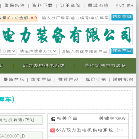
维保条例
资料下载
订单查询
雁过流唁
ENGLISH
数量:
0
; 总金额:
￥0
机
取力发电供电系统
特种定制电力装备
最新产品
热卖产品
推荐产品
低价促销
限时抢购
无
本
锡
公
挥车）
斯
司
相关产品
关键字:6KW
[发动机转速
:750]
,
,
,
,
,
柯
提
6KW取力发电机供电系统（大气走航车）
取
取
取
取
取
C6000PLD
力
力
力
力
力