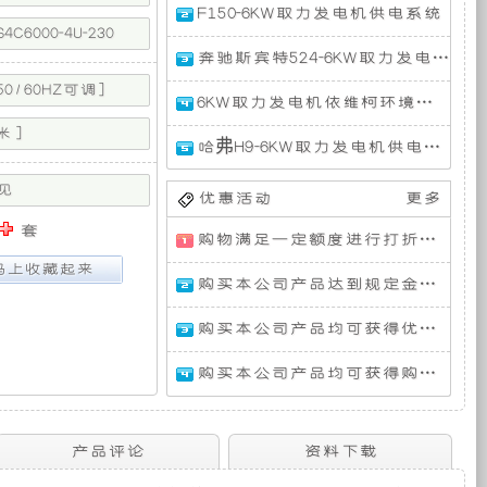
F150-6KW取力发电机供电系统
特
供
发
发
发
发
发
6000-4U-230
电
电
电
电
电
奔驰斯宾特524-6KW取力发电机供电系统
电
电
电
电
电
电
的
机
机
机
机
机
50
/
60HZ可调
]
6KW取力发电机依维柯环境监测车
型
型
型
型
型
力
特
号 : 
号 : 
号 : 
号 : 
号 : 
米 ]
监
监
监
监
监
哈弗H9-6KW取力发电机供电系统
管
管
管
管
管
装
种
单
单
单
单
单
见
优惠活动
更多
元
元
元
元
元
主
主
主
主
主
套
备
定
购物满足一定额度进行打折活动再升级
机
机
机
机
机
型
型
型
型
型
购买本公司产品达到规定金额可获增三滤
有
制
号 : 
号 : 
号 : 
号 : 
号 : 
4U-
4U-
4U-
4U-
4U-
购买本公司产品均可获得优惠券在本站使用
230,
230,
230,
230
230,
限
型
用
全
进
取
哈
购买本公司产品均可获得购物券在本站消费
卡
新
口
力
弗
车
星
奔
发
公
电
h9
底
耀
驰
电
的
盘
F-
斯
机
发
司
力
产品评论
资料下载
改
150
宾
依
动
装
搭
特
维
机