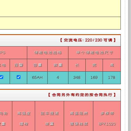
出
的
机
3.0
发
组、
GW4
450
取
可
采
最
马
力
以
用
大
力
发
电
水
很
6KW
马
的
电
好
的
力
最
机
的
取
机
泵
大
发
252
在
力
功
【 交流电压: 220
/
230
可调
】
电
最
怠
发
轻
大
速
率，
供
机
电
轻
UPS
储能电池规格
单个
储能电池
尺寸
功
状
峰
机
松
率
态
值
及
电
组、
下
扭
松，
充电
报警
容量
数量
长
宽
高
185
6KW
输
矩
怠
最
的
出
为
速
大
监
65AH
4
348
169
178
系
天
6KW
691
时
扭
控
的
这
就
矩
管
电
一
可
统，
然
转
理
【 合同另外有约定的按合同执行 】
数
以
速
力，
单
达
355
配
据，
元；
巧
气
到
声
备
相
全
向轮
高强度
驻车提速
高温阻燃
多楔带
明
6KW
比
6K
新
一
取
老
行
妙
机
的
数量
螺栓
装置
镀锡线缆
8PK1020
力
款
车
下，
独