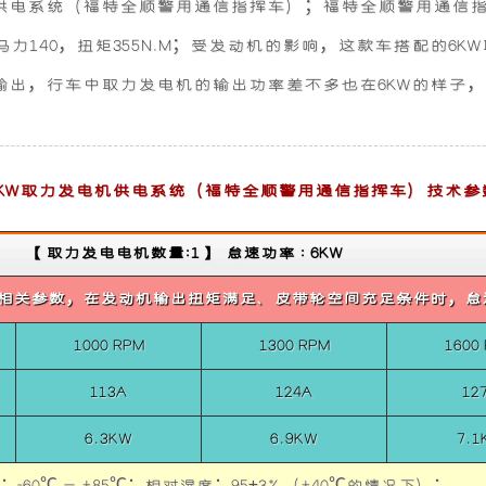
系统（福特全顺警用通信指挥车）；福特全顺警用通信指挥车配置
机，
机
马力140，扭矩355N.M；受发动机的影响，这款车搭配的
专
具
输出，行车中取力发电机的输出功率差不多也在6KW的样子，
为
备
车
噪
6KW取力发电机供电系统（福特全顺警用通信指挥车）技术参
辆
音
【 取力发电电机数量:1 】 怠速功率 : 6KW
用
低、
相关参数，在发动机输出扭矩满足、皮带轮空间充足条件时，怠
发
油
1000 RPM
1300 RPM
1600
113A
124A
12
电
耗
6.3KW
6.9KW
7.1
而
低、