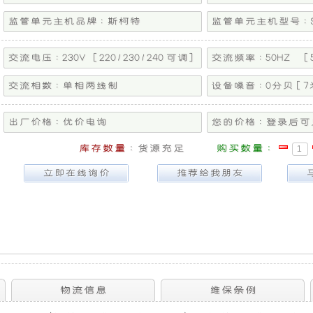
供
产
监管单元主机品牌 : 斯柯特
监管单元主机型号 : S4C
高
的
交流电压 : 230V
[
220
/
230
/
240
可调
]
交流频率 : 50HZ
[
性
超
交流相数 : 单相两线制
设备噪音 : 0分贝 [ 7
能
静
出厂价格 : 优价电询
您的价格 : 登录后可
库存数量
: 货源充足
购买数量 :
的
音
车
船
载
用
发
发
电
电
物流信息
维保条例