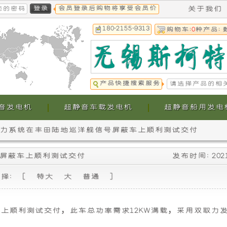
会员登录后购物将享受会员价
关于我们
180-2155-9313
购物车:
0
种产品; 
产品快捷搜索服务
音发电机
超静音车载发电机
超静音船用发电
电电力系统在丰田陆地巡洋舰信号屏蔽车上顺利测试交付
本
本
号屏蔽车上顺利测试交付
发布时间: 202
公
公
选择: [
特大
大
普通
]
司
司
提
生
车上顺利测试交付，此车总功率需求12KW满载，采用双取力