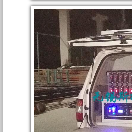
车
使
所
上
顺
利
发
有
测
试
电
的
交
付
12KW
机
超
取
力
发
有
静
电
电
隔
音
力
系
统
音
发
在
丰
和
电
田
陆
地
防
机
巡
洋