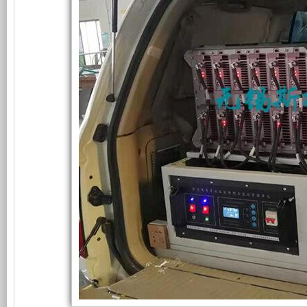
试
础
更
交
付
12KW
上
稳
取
力
发
增
定，
电
电
加
维
力
系
统
了
护
在
丰
田
一
保
陆
地
个
养
巡
洋
舰
装
方
信
号
置，
便，
屏
蔽