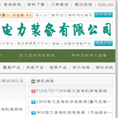
维保条例
资料下载
订单查询
雁过流唁
ENGLISH
数量:
0
; 总金额:
￥0
机
取力发电供电系统
特种定制电力装备
最新产品
热卖产品
推荐产品
低价促销
限时抢购
无
本
1年04月01日
随机推送
锡
公
F150LTD-7.5KW取力发电机供电系统
斯
司
福
10KW取力发电机供电系统(重汽应急通信指挥车)
特
柯
提
F150
发电机组网供
10KW
4KW取力发电机供电系统（汽油版长城炮通信指挥车）
应
取