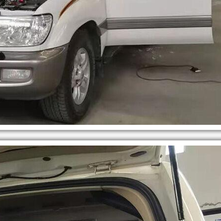
机，
机
专
具
为
备
车
噪
辆
音
用
低、
发
油
电
耗
而
低、