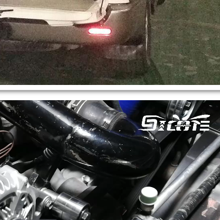
辆
务。
用
发
电
需
求。