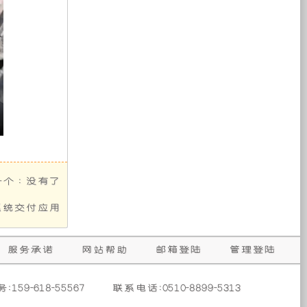
电
则：
怠
启
管
中
自
效
站
只
速
运
管
输
动
换
状
动
理
出
转
不
态
模
单
增
8KW
等。
换
下
修；
元
的
式，
功
输
及
功
防
能，
加
出
防
止
率；
可
6KW
熄
影
此
以
的
火
响
车
取
在
功
掉
取
力
行
电
率，
力
发
车
系
辆
行
发
电
时
统
驶
电
机
提
可
中
机
个 :
没有了
供
供
内
以
输
的
电
4KW
让
出
使
系统交付应用
系
的
使
7KW
用
部
统
持
用
的
寿
与
续
者
功
原
命；
服务承诺
网站帮助
邮箱登陆
管理登陆
功
可
省
率；
车
率
心
此
皮
输
省
取
159-618-55567
联系电话:0510-8899-5313
带
使
出，
力；
力
不