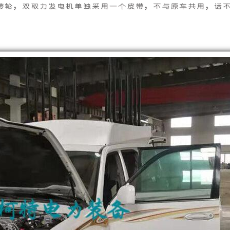
带轮，双取力发电机单独采用一个皮带，不与原车共用，话
供
产
高
的
性
超
能
静
的
音
车
船
载
用
发
发
电
电