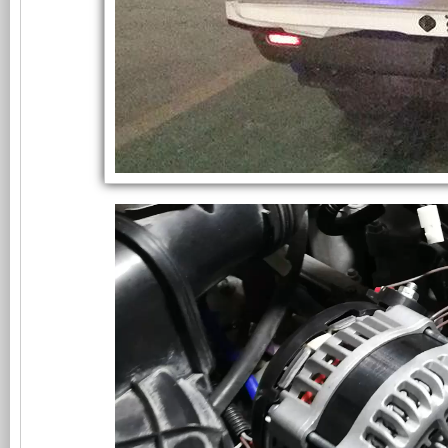
舰
雨
组
信
号
功
产
屏
蔽
车
能。
品
上
顺
利
利
可
测
试
用
以
交
付
12KW
外
与
Belt
power
system
壳
进
delivered
on
将
口
Toyota
Land
Cruiser
开
品
signal