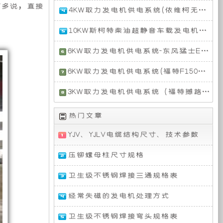
急
力
汽
不多说，直接
特
供
4KW取力发电机供电系统(依维柯无人机指挥车)
救
发
油
援
电
版
4KW
指
10KW斯柯特柴油超静音车载发电机组（分体式单相50HZ）
电
的
机
长
取
挥
供
城
力
10KW
车
电
6KW取力发电机供电系统-东风猛士EQ2101
炮
发
斯
力
特
搭
系
越
电
柯
6KW
载
统
野
6KW取力发电机供电系统(福特F150应急通信车)
机
特
取
3.5TT
(重
车
装
种
供
柴
力
福
双
汽
改
电
3KW取力发电机供电系统（福特撼路者人防通信指挥车）
油
发
特
涡
应
装
系
超
电
F150
备
轮
定
福
急
的
统
静
机
应
增
热门文章
特
通
人
专
音
供
急
压
撼
信
防
为
有
车
制
电
救
的
YJV、YJLV电缆结构尺寸、技术参数
路
指
通
依
载
系
援
发
者
挥
信
维
发
统-
指
动
的
压铆螺母柱尺寸规格
限
型
指
车)，
柯
电
猛
挥
基
机，
挥
此
无
机
士
车
础
功
车
卫生级不锈钢焊接三通规格表
系
人
组
EQ2101
公
电
搭
上
率
的
统
机
（分
载
改
强
动
需
指
经常失磁的发电机处理方式
体
3.5TT
装
劲,EcoBoost??
力
要
挥
司
力
式
双
的
双
为
安
车
单
卫生级不锈钢焊接弯头规格表
涡
人
涡