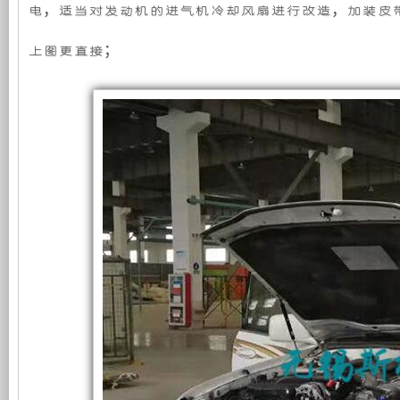
统
电，适当对发动机的进气机冷却风扇进行改造，加装皮
机
静
在
丰
上图更直接；
田
组，
音
陆
地
是
发
巡
洋
舰
相
电
信
号
屏
对
机
蔽
车
于
组
上
顺
利
开
采
测
试
放
用
交
付
12KW
式
全
取
力