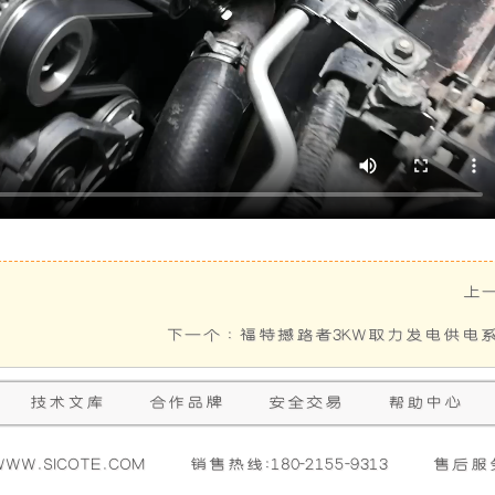
上一
下一个 :
福特撼路者3KW取力发电供电
技术文库
合作品牌
安全交易
帮助中心
W.SICOTE.COM
销售热线:180-2155-9313
售后服务: