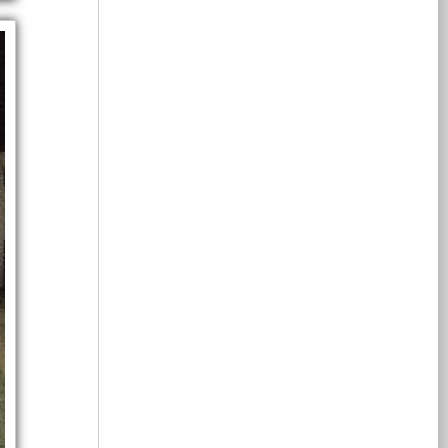
装
空
续
载
全
电
利
组、
怠
间、
提
能
面
机
速
发
供
提
供
力，
状
动
3KW
用
灯
电
安
升；
态
机
的
系
全
在
下
功
功
可
此
3-
率
统，
车
塔
率
平
8KW
问
在
靠，
输
台
的
怠
各
题，
出
辆
水
上
取
速
项
不
而
可
力
状
性
适
不
以
发
态
能
合
有
需
泵
安
电
下
满
安
要
装
机
就
装
提
足：
怠
供
限
一
可
更
GJB150.9A-
速，
速
电
以
大
2019（湿
此
状
系
提
的
热）、
空
体
车
态
供
统；
取
GJB150.10A-
配
下
4KW
此
力
2019（霉
备
3-
的
车
发
间，
机、
菌）、
的
6KW
功
选
电
GJB150.11A-
是
的
率
装
机
2019（盐
4KW
取
不
高
输
的
供
雾）、
的
力
是
电
出，