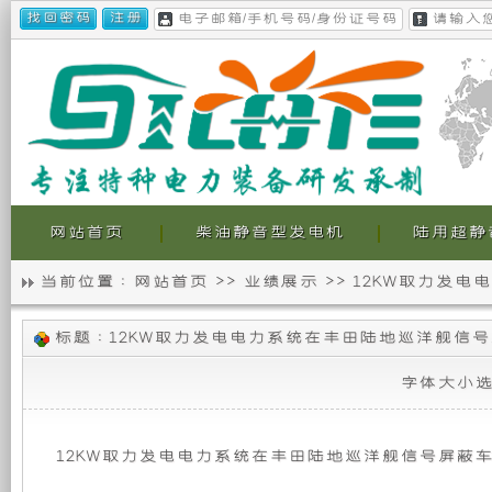
网站首页
柴油静音型发电机
陆用超静
当前位置 :
网站首页
>>
业绩展示
>>
12KW取力发
静
我
12KW
标题 : 12KW取力发电电力系统在丰田陆地巡洋舰信
音
们
取
力
字体大小
发
发
的
电
电
电
超
力
12KW取力发电电力系统在丰田陆地巡洋舰信号屏蔽
系