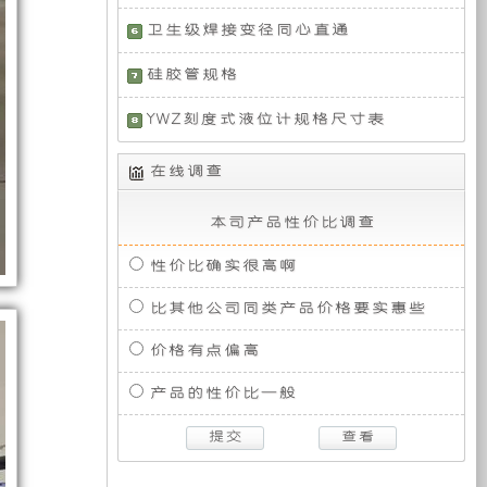
装
列
GW4C20B，
相
轮
防
研
装
轮
1
装
发
50HZ）
卫生级焊接变径同心直通
增
通
增
台
设
动
压
信
压
取
备
机
发
备
的
硅胶管规格
指
发
力
提
排
发
挥
动
发
供
量
动
YWZ刻度式液位计规格尺寸表
机
车，
生
主
电
电
2.0T，
机，
与
采
力
机 + 1
完
功
10
用
输
台
在线调查
全
产
要
率
速
的
10KW
入；
满
强
自
GTDi Ecoboost
监
此
足
本司产品性价比调查
劲,EcoBoost
动
发
控
的
包
车
安
双
变
动
管
采
装
性价比确实很高啊
涡
速
机
理
用
怠
轮
全
括
作
单
箱，
发
速
增
比其他公司同类产品价格要实惠些
为
元。-
最
动
状
压
动
本
大
机
时
态
灯
发
价格有点偏高
力
公
净
SOFIM8140.47Z6
下
动
司
功
源，
作
4KW
机
产品的性价比一般
研
取
塔
率
发
为
取
与
发
升
动
动
力
10
生
至
机
发
力，
力
机
速
产
排
311kW，
电
此
自
的
量