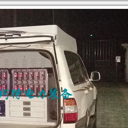
降
产
低
品
噪
可
音，
提
满
供
足
定
你
制
的
化
车
服