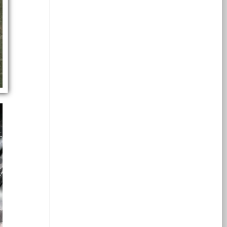
GJB150.16A-
取
发
7.6KW
系
来
2019（振
影
速
力
电
取
带
动）、
统；
发
机
力
动
GJB150.18A-
建
电
供
响
移
发
车
2019（冲
议
机
电
电
内
击）
此
监
系
机
相
等
车
控
车
动
统；
供
关
标
在
管
此
电
设
使
理
准，
车
系
辆
电
用
备，
系
适
选
统，
取
4KW
用
统，
装
怠
力
取
于
此
负
站、
的
速
发
力
各
系
是
状
电
发
类
统
6KW
态
机
载
电
集
特
含
取
下
供
机
种
有
力
输
电
供
车
UPS
发
能
装
出
的
电
功
辆；
电
7.6KW
情
系
能
售
机
的
况
统
力，
箱
及
后
供
功
下
搭
市
服
电
不
载
率，
电
务
系
要
有
电
的
行
发
原
统，
开
监
驶