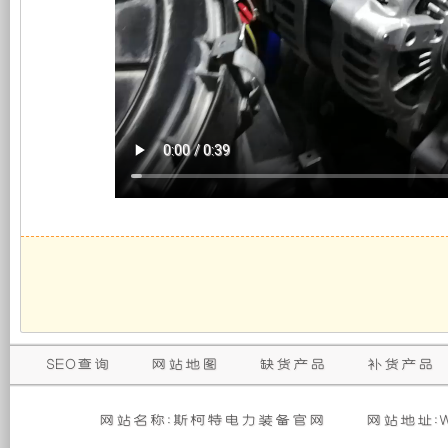
shielding
放
牌
vehicle
式
相
发
对
电
比。
机
超
组
静
封
音
SEO查询
网站地图
缺货产品
补货产品
闭
柴
网站名称:斯柯特电力装备官网
网站地址:WW
起
油