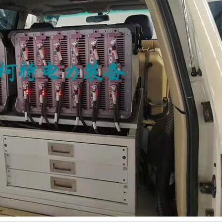
设
维
计，
护
超
简
静
单
音
方
技
便
术
等
有
特
效
性，