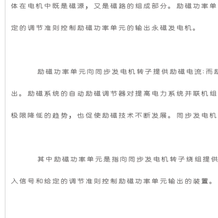
发
体在电机中既是磁源，又是磁路的组成部分。励磁功率单
机
静
电
机
定的调节准则控制励磁功率单元的输出永磁发电机。
的
组，
音
区
别
是
发
励磁功率单元向同步发电机转子提供励磁电流;而励
相
电
出。励磁系统的自动励磁调节器对提高电力系统并联机组
对
机
极限降低的趋势，也促使励磁技术不断发展。同步发电机
于
组
开
采
其中励磁功率单元是指向同步发电机转子绕组提供直
放
用
入信号和给定的调节准则控制励磁功率单元输出的装置。
式
全