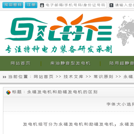
网站首页
柴油静音型发电机
陆用超静
当前位置 :
网站首页
>>
技术文库
>>
常识原则
>>
永磁
静
我
永
标题 : 永磁发电机和励磁发电机的区别
音
们
磁
发
字体大小选
电
发
的
机
和
电
超
励
发电机组可分为永磁发电机和励磁发电机，永磁发电
磁