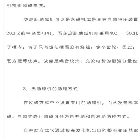
机提供励磁电流。
使
所
交流副励磁机可以是永磁机或是具有自励恒压装置的
发
有
200HZ的中频发电机，而交流副励磁机则采用400——5
电
的
子槽内，转子只有齿与槽而没有绕组，像个齿轮，因此，
机
超
艺方便等优点。缺点是噪音较大，交流电势的谐波分量也
有
静
隔
音
3、无励磁机的励磁方式
音
发
在励磁方式中不设置专门的励磁机，而从发电机本身
和
电
磁。自励式静止励磁可分为自并励和自复励两种方式。
防
机
自并励方式它通过接在发电机出口的整流变压器取得